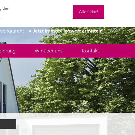
g der
Alles klar!
0 28 34 - 9 42 48 90
Kontakt
.
 verkaufen?
Jetzt Immobilienwert ermitteln
zierung
Wir über uns
Kontakt