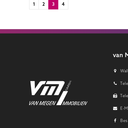
1
2
3
4
van 
Walb
Tele
Tele
E-Ma
Besu