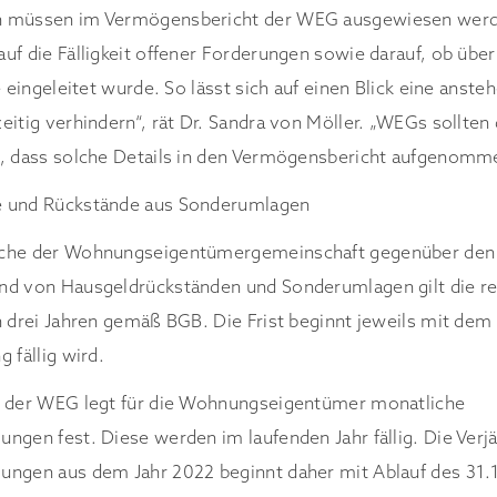
 müssen im Vermögensbericht der WEG ausgewiesen werden
uf die Fälligkeit offener Forderungen sowie darauf, ob über
e eingeleitet wurde. So lässt sich auf einen Blick eine anst
eitig verhindern“, rät Dr. Sandra von Möller. „WEGs sollten
n, dass solche Details in den Vermögensbericht aufgenomm
e und Rückstände aus Sonderumlagen
üche der Wohnungseigentümergemeinschaft gegenüber den 
nd von Hausgeldrückständen und Sonderumlagen gilt die r
n drei Jahren gemäß BGB. Die Frist beginnt jeweils mit dem 
 fällig wird.
n der WEG legt für die Wohnungseigentümer monatliche
ngen fest. Diese werden im laufenden Jahr fällig. Die Verjä
ungen aus dem Jahr 2022 beginnt daher mit Ablauf des 31.