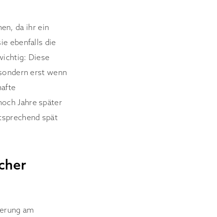
n, da ihr ein
ie ebenfalls die
wichtig: Diese
 sondern erst wenn
hafte
noch Jahre später
ntsprechend spät
cher
derung am