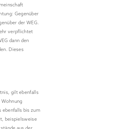
meinschaft
chtung: Gegenüber
gegenüber der WEG.
hr verpflichtet
 WEG dann den
den. Dieses
is, gilt ebenfalls
ne Wohnung
 ebenfalls bis zum
t, beispielsweise
ckstände aus der