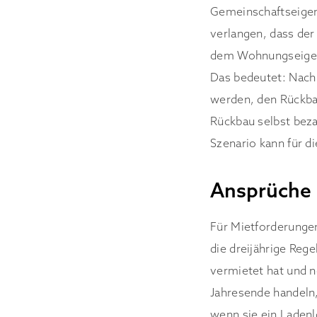
Gemeinschaftseige
verlangen, dass de
dem Wohnungseigentü
Das bedeutet: Nach 
werden, den Rückba
Rückbau selbst beza
Szenario kann für d
Ansprüche 
Für Mietforderungen
die dreijährige Re
vermietet hat und 
Jahresende handeln,
wenn sie ein Ladenlo