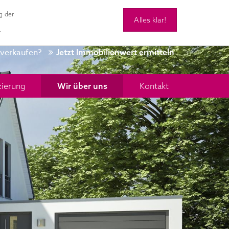
g der
Alles klar!
0 28 34 - 9 42 48 90
Kontakt
.
 verkaufen?
Jetzt Immobilienwert ermitteln
zierung
Wir über uns
Kontakt