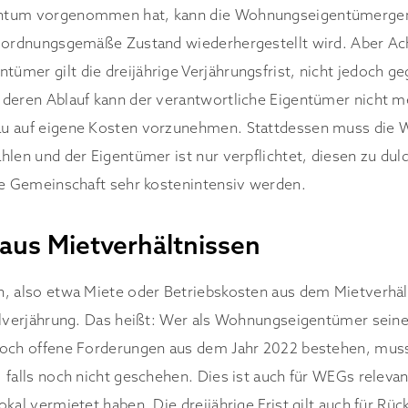
ntum vorgenommen hat, kann die Wohnungseigentümerge
r ordnungsgemäße Zustand wiederhergestellt wird. Aber A
mer gilt die dreijährige Verjährungsfrist, nicht jedoch 
deren Ablauf kann der verantwortliche Eigentümer nicht me
u auf eigene Kosten vorzunehmen. Stattdessen muss die
hlen und der Eigentümer ist nur verpflichtet, diesen zu dul
ie Gemeinschaft sehr kostenintensiv werden.
aus Mietverhältnissen
, also etwa Miete oder Betriebskosten aus dem Mietverhältn
gelverjährung. Das heißt: Wer als Wohnungseigentümer sei
noch offene Forderungen aus dem Jahr 2022 bestehen, muss
 falls noch nicht geschehen. Dies ist auch für WEGs relevan
kal vermietet haben. Die dreijährige Frist gilt auch für Rü