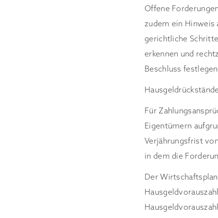
Offene Forderungen
zudem ein Hinweis a
gerichtliche Schritt
erkennen und rechtz
Beschluss festlege
Hausgeldrückständ
Für Zahlungsanspr
Eigentümern aufgru
Verjährungsfrist vo
in dem die Forderung
Der Wirtschaftspla
Hausgeldvorauszahlu
Hausgeldvorauszahl