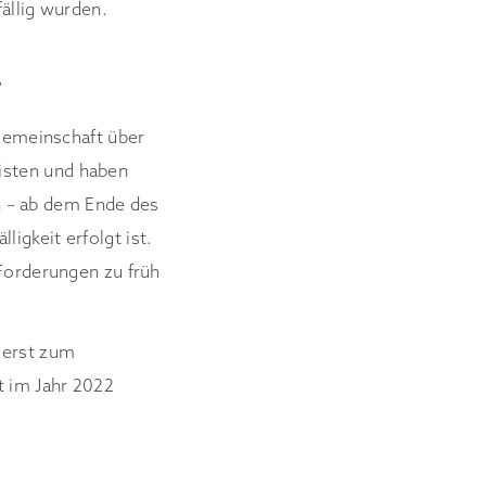
fällig wurden.
e
emeinschaft über
isten und haben
en – ab dem Ende des
igkeit erfolgt ist.
 Forderungen zu früh
 erst zum
t im Jahr 2022