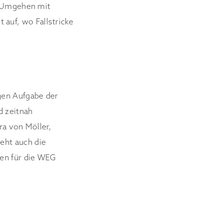
s Umgehen mit
auf, wo Fallstricke
gen Aufgabe der
d zeitnah
ra von Möller,
eht auch die
len für die WEG