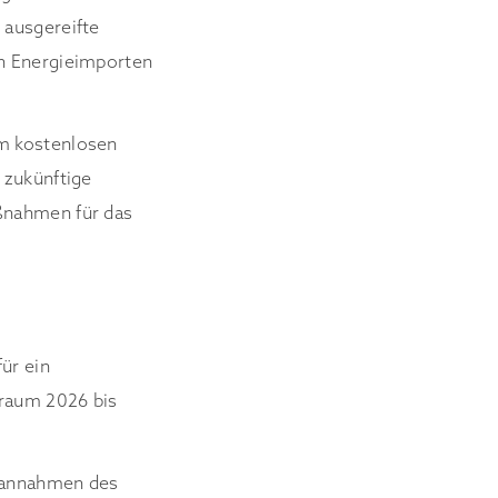
 ausgereifte
on Energieimporten
em kostenlosen
 zukünftige
ßnahmen für das
ür ein
traum 2026 bis
isannahmen des