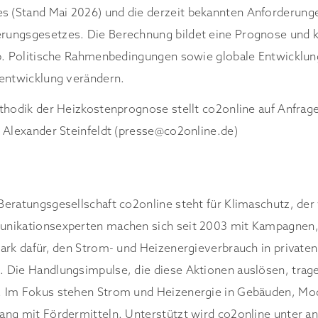
(Stand Mai 2026) und die derzeit bekannten Anforderung
ungsgesetzes. Die Berechnung bildet eine Prognose und ke
ab. Politische Rahmenbedingungen sowie globale Entwicklu
nentwicklung verändern.
thodik der Heizkostenprognose stellt co2online auf Anfrag
 Alexander Steinfeldt (presse@co2online.de)
eratungsgesellschaft co2online steht für Klimaschutz, der 
nikationsexperten machen sich seit 2003 mit Kampagnen,
ark dafür, den Strom- und Heizenergieverbrauch in privaten
 Die Handlungsimpulse, die diese Aktionen auslösen, trag
 Im Fokus stehen Strom und Heizenergie in Gebäuden, Mod
ang mit Fördermitteln. Unterstützt wird co2online unter 