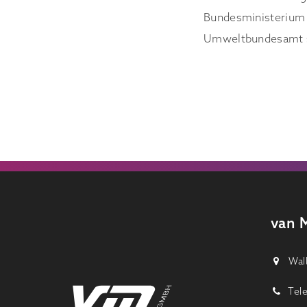
Bundesministerium 
Umweltbundesamt s
van 
Walb
Tele