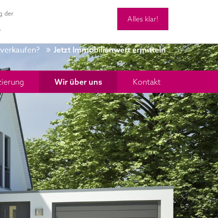
g der
Alles klar!
0 28 34 - 9 42 48 90
Kontakt
.
 verkaufen?
Jetzt Immobilienwert ermitteln
zierung
Wir über uns
Kontakt