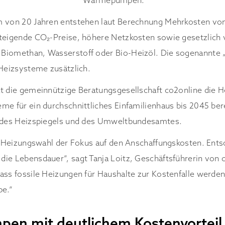
Wärmepumpen.
m von 20 Jahren entstehen laut Berechnung Mehrkosten von
steigende CO₂-Preise, höhere Netzkosten sowie gesetzlich
Biomethan, Wasserstoff oder Bio-Heizöl. Die sogenannte 
 Heizsysteme zusätzlich.
t die gemeinnützige Beratungsgesellschaft co2online die H
me für ein durchschnittliches Einfamilienhaus bis 2045 be
n des Heizspiegels und des Umweltbundesamtes.
er Heizungswahl der Fokus auf den Anschaffungskosten. Ents
ie Lebensdauer“, sagt Tanja Loitz, Geschäftsführerin von 
ass fossile Heizungen für Haushalte zur Kostenfalle werde
pe.“
n mit deutlichem Kostenvorteil