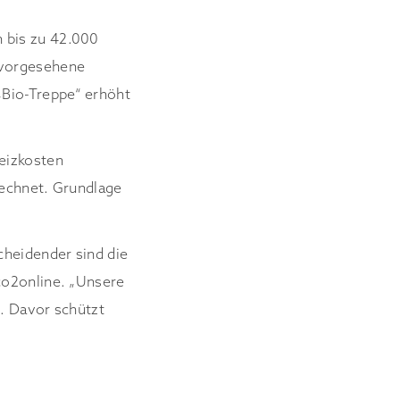
 bis zu 42.000
 vorgesehene
„Bio-Treppe“ erhöht
eizkosten
rechnet. Grundlage
cheidender sind die
co2online. „Unsere
n. Davor schützt