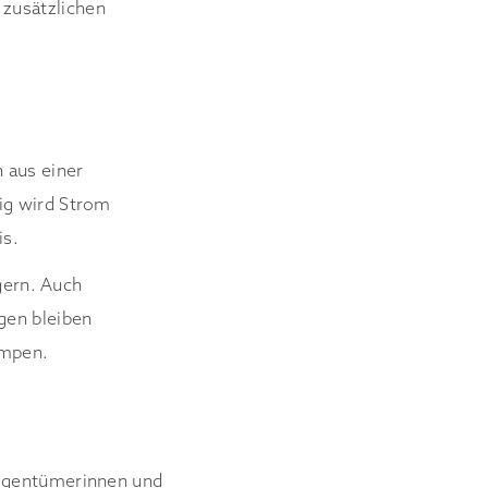
zusätzlichen
 aus einer
ig wird Strom
is.
ägern. Auch
gen bleiben
umpen.
eigentümerinnen und