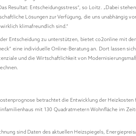
s Resultat: Entscheidungsstress“, so Loitz. „Dabei stehen
schaftliche Lösungen zur Verfügung, die uns unabhängig v
rklich klimafreundlich sind.“
der Entscheidung zu unterstützen, bietet co2online mit d
ck“ eine individuelle Online-Beratung an. Dort lassen sich
tenziale und die Wirtschaftlichkeit von Modernisierungsma
rechnen.
ostenprognose betrachtet die Entwicklung der Heizkosten f
 Einfamilienhaus mit 130 Quadratmetern Wohnfläche im Zei
chnung sind Daten des aktuellen Heizspiegels, Energiepre